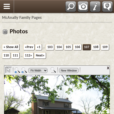
Espa?ol
McAnally Family Pages
Photos
» Show All
«Prev
«1
...
103
104
105
106
107
108
109
110
111
...
112»
Next»